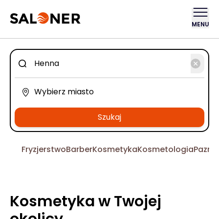
MENU
Szukaj
Fryzjerstwo
Barber
Kosmetyka
Kosmetologia
Pazno
Kosmetyka w Twojej