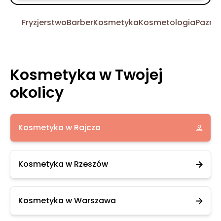
Fryzjerstwo
Barber
Kosmetyka
Kosmetologia
Pazno
Kosmetyka w Twojej
okolicy
Kosmetyka w Rajcza
Kosmetyka w Rzeszów
Kosmetyka w Warszawa