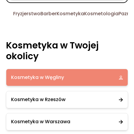
Fryzjerstwo
Barber
Kosmetyka
Kosmetologia
Pazno
Kosmetyka w Twojej
okolicy
Kosmetyka w Węgliny
Kosmetyka w Rzeszów
Kosmetyka w Warszawa