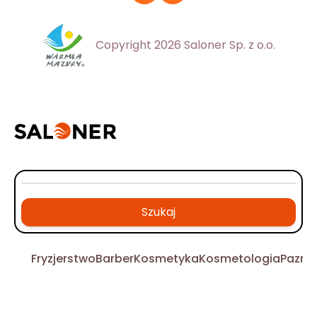
Copyright 2026 Saloner Sp. z o.o.
Szukaj
Fryzjerstwo
Barber
Kosmetyka
Kosmetologia
Pazno