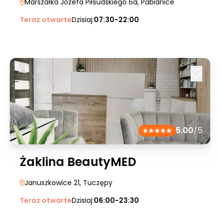
Marszałka Józefa Piłsudskiego 6a
, Pabianice
Teraz otwarte
Dzisiaj:
07:30-22:00
5.00
/5
Żaklina BeautyMED
Januszkowice 21
, Tuczępy
Teraz otwarte
Dzisiaj:
06:00-23:30