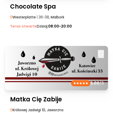
Chocolate Spa
Westerplatte
| 36-38
, Malbork
Teraz otwarte
Dzisiaj:
08:00-20:00
5.00
/5
Matka Cię Zabije
Królowej Jadwigi 10
, Jaworzno