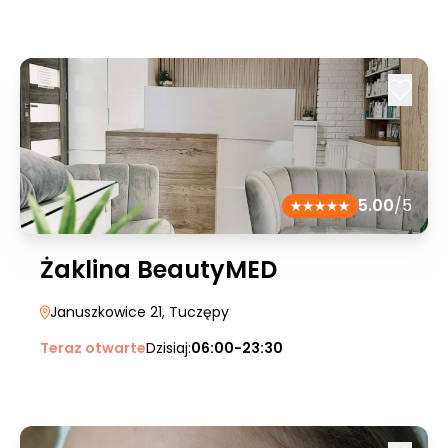
5.00
/5
Żaklina BeautyMED
Januszkowice 21
, Tuczępy
Teraz otwarte
Dzisiaj:
06:00-23:30