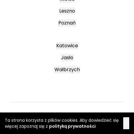
Leszno
Poznań
Katowice
Jasło
Wałbrzych
Regulamin
Ta strona korzysta z plików cookies. Aby dowiedzieć się
Regulaminy promocyjne
więcej zapoznaj się z
polityką prywatności
Polityka prywatności