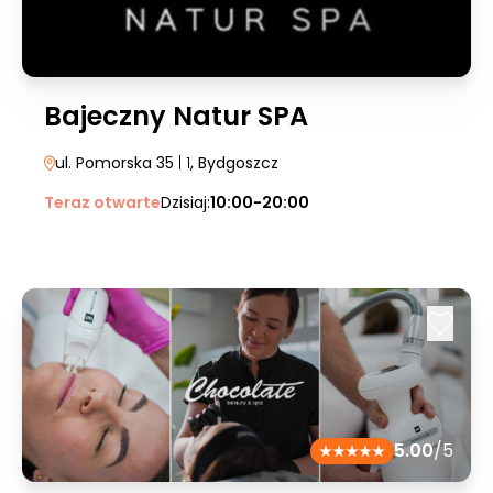
Bajeczny Natur SPA
ul. Pomorska 35
| 1
, Bydgoszcz
Teraz otwarte
Dzisiaj:
10:00-20:00
5.00
/5