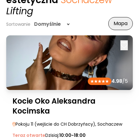
estetyczna
Sochaczew
-
Lifting
Mapa
Domyślnie
Sortowanie
4.98
/5
Kocie Oko Aleksandra
Kocimska
Pokoju 11 (wejście do CH Dobrzyńscy)
, Sochaczew
Teraz otwarte
Dzisiaj:
10:00-18:00