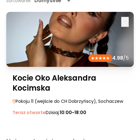
Domyślnie
Sortowanie
4.98
/5
Kocie Oko Aleksandra
Kocimska
Pokoju 11 (wejście do CH Dobrzyńscy)
, Sochaczew
Teraz otwarte
Dzisiaj:
10:00-18:00