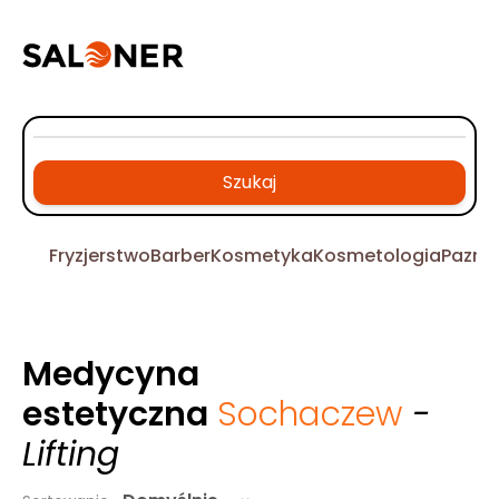
Szukaj
Fryzjerstwo
Barber
Kosmetyka
Kosmetologia
Pazno
Medycyna
estetyczna
Sochaczew
-
Lifting