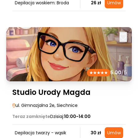
Depilacja woskiem: Broda
26 zł
Umów
5.00
/5
Studio Urody Magda
ul. Gimnazjalna 2e
, Siechnice
Teraz zamknięte
Dzisiaj:
10:00-14:00
Depilacja twarzy - wąsik
30 zł
Umów