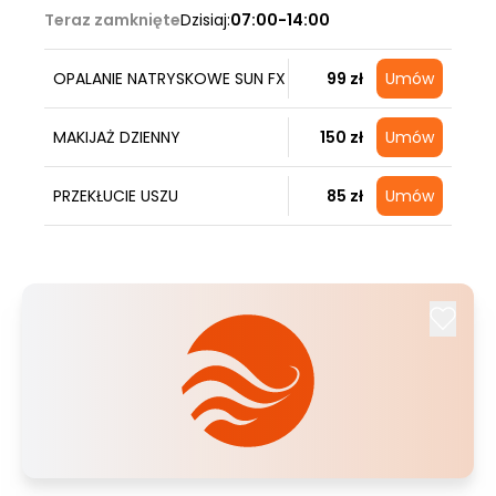
Teraz zamknięte
Dzisiaj:
07:00-14:00
OPALANIE NATRYSKOWE SUN FX
99 zł
Umów
MAKIJAŻ DZIENNY
150 zł
Umów
PRZEKŁUCIE USZU
85 zł
Umów