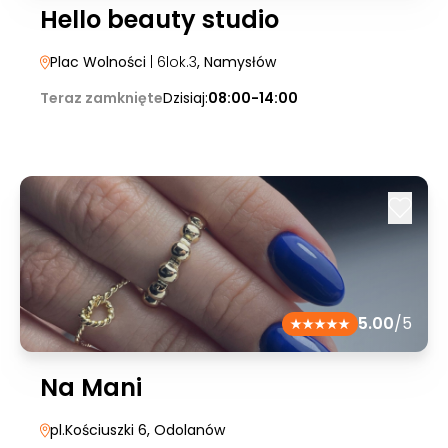
Hello beauty studio
Plac Wolności
| 6lok.3
, Namysłów
Teraz zamknięte
Dzisiaj:
08:00-14:00
5.00
/5
Na Mani
pl.Kościuszki 6
, Odolanów