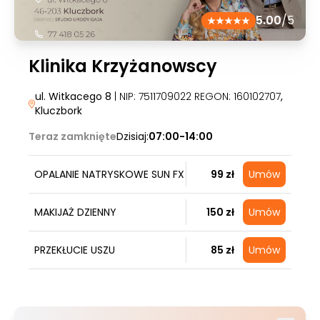
5.00
/5
Klinika Krzyżanowscy
ul. Witkacego 8
| NIP: 7511709022 REGON: 160102707
,
Kluczbork
Teraz zamknięte
Dzisiaj:
07:00-14:00
OPALANIE NATRYSKOWE SUN FX
99 zł
Umów
MAKIJAŻ DZIENNY
150 zł
Umów
PRZEKŁUCIE USZU
85 zł
Umów