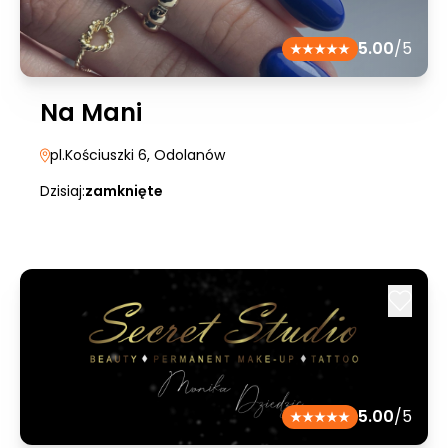
5.00
/5
Na Mani
pl.Kościuszki 6
, Odolanów
Dzisiaj:
zamknięte
5.00
/5