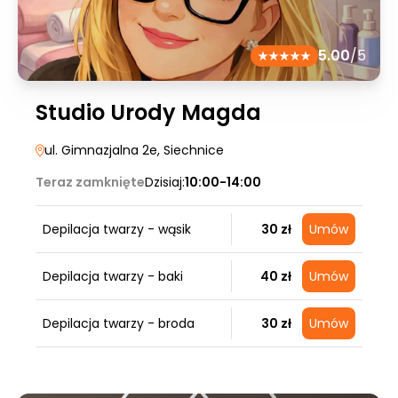
5.00
/5
Studio Urody Magda
ul. Gimnazjalna 2e
, Siechnice
Teraz zamknięte
Dzisiaj:
10:00-14:00
Depilacja twarzy - wąsik
30 zł
Umów
Depilacja twarzy - baki
40 zł
Umów
Depilacja twarzy - broda
30 zł
Umów