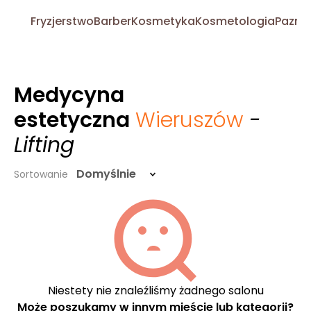
Fryzjerstwo
Barber
Kosmetyka
Kosmetologia
Pazno
Medycyna
estetyczna
Wieruszów
-
Lifting
Domyślnie
Sortowanie
Niestety nie znaleźliśmy żadnego salonu
Może poszukamy w innym mieście lub kategorii?