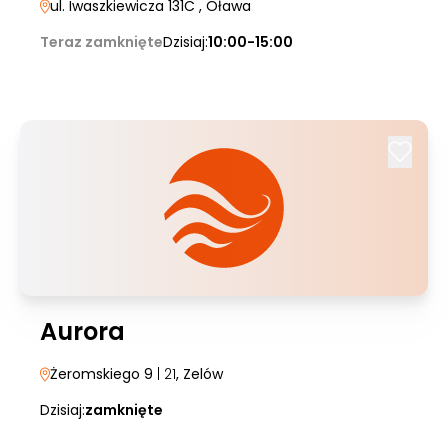
ul. Iwaszkiewicza 131C
, Oława
Teraz zamknięte
Dzisiaj:
10:00-15:00
Aurora
Żeromskiego 9
| 21
, Zelów
Dzisiaj:
zamknięte