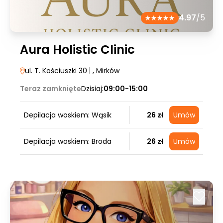
4.97
/5
Aura Holistic Clinic
ul. T. Kościuszki 30
|
, Mirków
Teraz zamknięte
Dzisiaj:
09:00-15:00
Depilacja woskiem: Wąsik
26 zł
Umów
Depilacja woskiem: Broda
26 zł
Umów