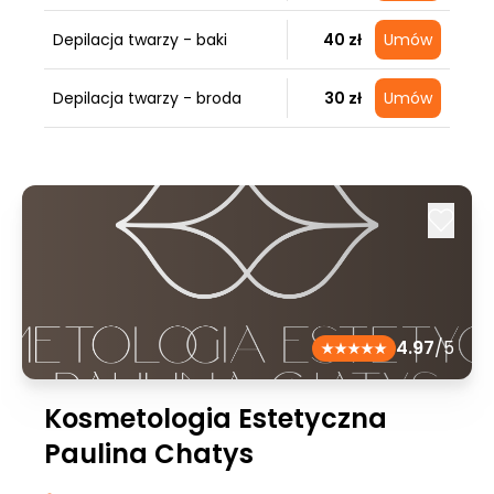
Depilacja twarzy - baki
40 zł
Umów
Depilacja twarzy - broda
30 zł
Umów
4.97
/5
Kosmetologia Estetyczna
Paulina Chatys