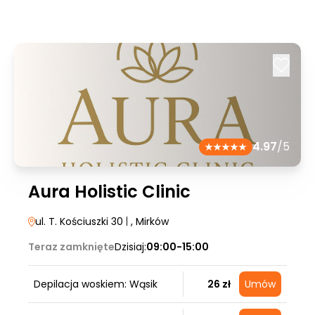
4.97
/5
Aura Holistic Clinic
ul. T. Kościuszki 30
|
, Mirków
Teraz zamknięte
Dzisiaj:
09:00-15:00
Depilacja woskiem: Wąsik
26 zł
Umów