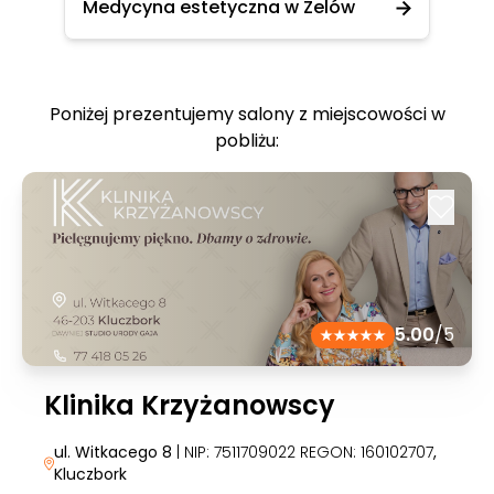
Medycyna estetyczna w Zelów
Poniżej prezentujemy salony z miejscowości w
pobliżu:
5.00
/5
Klinika Krzyżanowscy
ul. Witkacego 8
| NIP: 7511709022 REGON: 160102707
,
Kluczbork