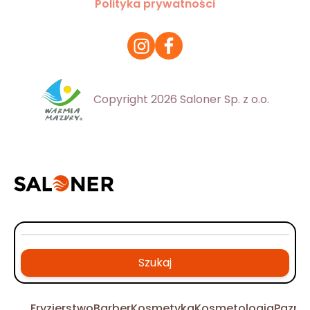
Polityka prywatności
Copyright 2026 Saloner Sp. z o.o.
Szukaj
Fryzjerstwo
Barber
Kosmetyka
Kosmetologia
Pazno