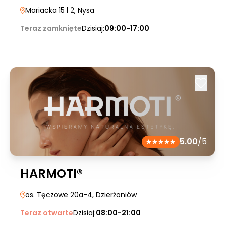
Mariacka 15
| 2
, Nysa
Teraz zamknięte
Dzisiaj:
09:00-17:00
5.00
/5
HARMOTI®
os. Tęczowe 20a-4
, Dzierżoniów
Teraz otwarte
Dzisiaj:
08:00-21:00