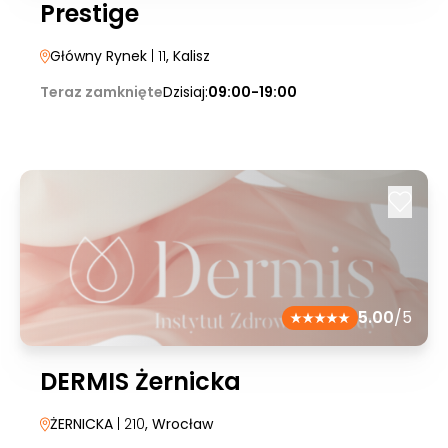
Prestige
Główny Rynek
| 11
, Kalisz
Teraz zamknięte
Dzisiaj:
09:00-19:00
5.00
/5
DERMIS Żernicka
ŻERNICKA
| 210
, Wrocław