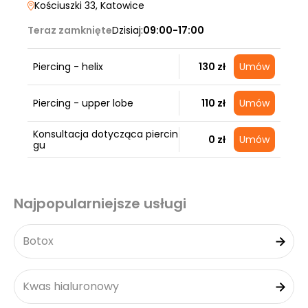
Kościuszki 33
, Katowice
Teraz zamknięte
Dzisiaj:
09:00-17:00
Piercing - helix
130 zł
Umów
Piercing - upper lobe
110 zł
Umów
Konsultacja dotycząca piercin
0 zł
Umów
gu
Najpopularniejsze usługi
Botox
Kwas hialuronowy