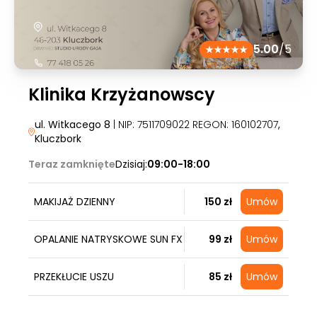
5.00
/5
Klinika Krzyżanowscy
ul. Witkacego 8
| NIP: 7511709022 REGON: 160102707
,
Kluczbork
Teraz zamknięte
Dzisiaj:
09:00-18:00
MAKIJAŻ DZIENNY
150 zł
Umów
OPALANIE NATRYSKOWE SUN FX
99 zł
Umów
PRZEKŁUCIE USZU
85 zł
Umów