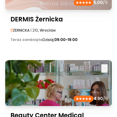
5.00
/5
DERMIS Żernicka
ŻERNICKA
| 210
, Wrocław
Teraz zamknięte
Dzisiaj:
09:00-19:00
4.90
/5
Beauty Center Medical