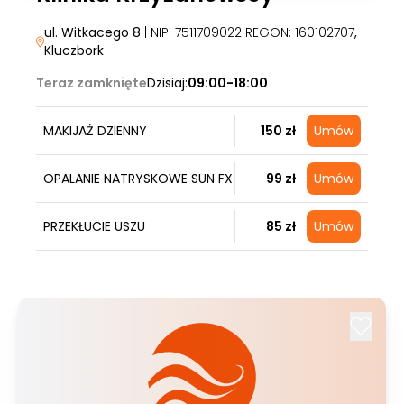
ul. Witkacego 8
| NIP: 7511709022 REGON: 160102707
,
Kluczbork
Teraz zamknięte
Dzisiaj:
09:00-18:00
MAKIJAŻ DZIENNY
150 zł
Umów
OPALANIE NATRYSKOWE SUN FX
99 zł
Umów
PRZEKŁUCIE USZU
85 zł
Umów