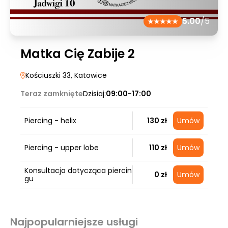
5.00
/5
Matka Cię Zabije 2
Kościuszki 33
, Katowice
Teraz zamknięte
Dzisiaj:
09:00-17:00
Piercing - helix
130 zł
Umów
Piercing - upper lobe
110 zł
Umów
Konsultacja dotycząca piercin
0 zł
Umów
gu
Najpopularniejsze usługi