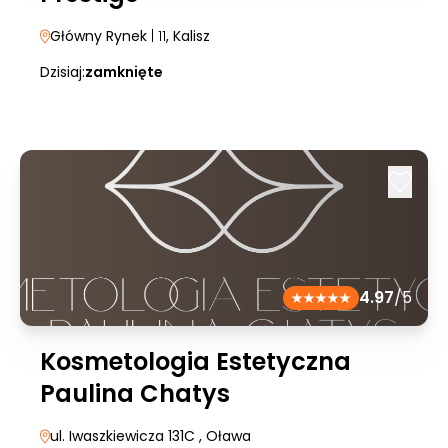
Główny Rynek
| 11
, Kalisz
Dzisiaj:
zamknięte
4.97
/5
Kosmetologia Estetyczna
Paulina Chatys
ul. Iwaszkiewicza 131C
, Oława