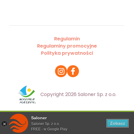
Regulamin
Regulaminy promocyjne
Polityka prywatności
Copyright 2026 Saloner Sp. z o.o.
Saloner
Ta strona korzysta z plików cookies. Aby dowiedzieć się
Zobacz
Saloner Sp. z o.o.
więcej zapoznaj się z
polityką prywatności
FREE - w Google Play