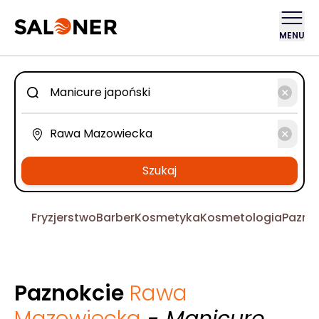
MENU
Szukaj
Fryzjerstwo
Barber
Kosmetyka
Kosmetologia
Pazno
Paznokcie
Rawa