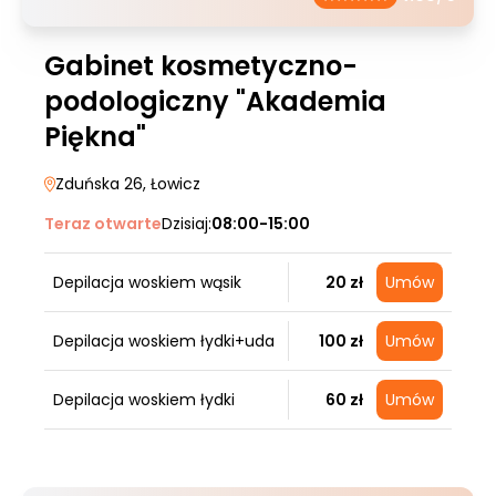
Gabinet kosmetyczno-
podologiczny "Akademia
Piękna"
Zduńska 26
, Łowicz
Teraz otwarte
Dzisiaj:
08:00-15:00
Depilacja woskiem wąsik
20 zł
Umów
Depilacja woskiem łydki+uda
100 zł
Umów
Depilacja woskiem łydki
60 zł
Umów