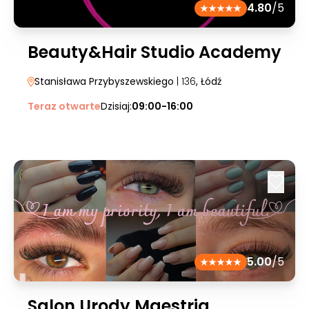
4.80
/5
Beauty&Hair Studio Academy
Stanisława Przybyszewskiego
| 136
, Łódź
Teraz otwarte
Dzisiaj:
09:00-16:00
5.00
/5
Salon Urody Maestria