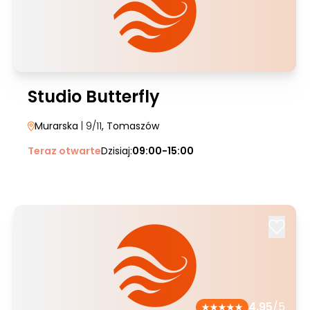
Studio Butterfly
Murarska
| 9/11
, Tomaszów
Teraz otwarte
Dzisiaj:
09:00-15:00
4.95
/5