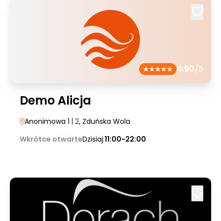
4.90
/5
Demo Alicja
Anonimowa 1
| 2
, Zduńska Wola
Wkrótce otwarte
Dzisiaj:
11:00-22:00