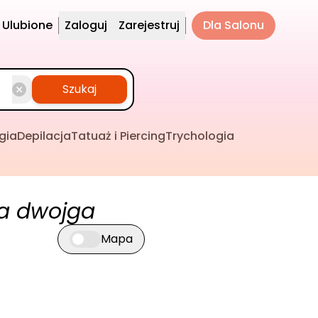
Ulubione
Zaloguj
Zarejestruj
Dla Salonu
Szukaj
gia
Depilacja
Tatuaż i Piercing
Trychologia
a dwojga
Mapa
Przełącz widok mapy