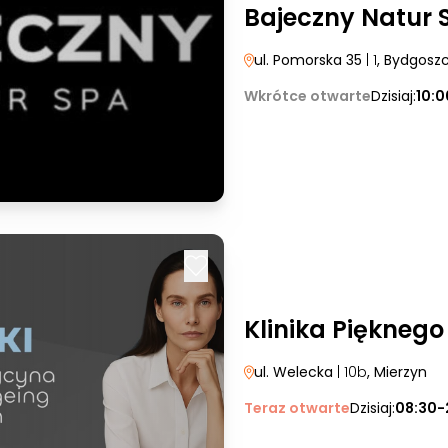
Bajeczny Natur 
ul. Pomorska 35
| 1
, Bydgosz
Wkrótce otwarte
Dzisiaj:
10:
Klinika Pięknego
ul. Welecka
| 10b
, Mierzyn
Teraz otwarte
Dzisiaj:
08:30-