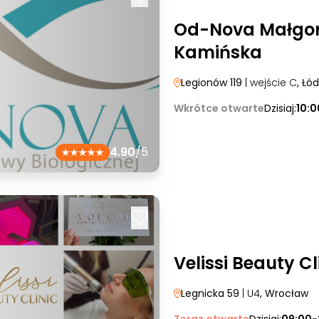
Od-Nova Małgo
Kamińska
Legionów 119
| wejście C
, Łód
Wkrótce otwarte
Dzisiaj:
10:
4.90
/5
Velissi Beauty Cl
Legnicka 59
| U4
, Wrocław