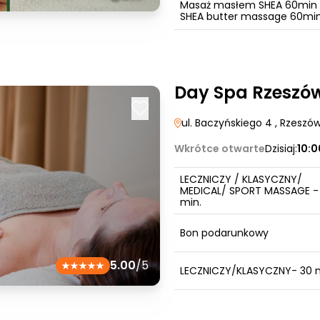
Masaż masłem SHEA 60min 
SHEA butter massage 60mi
Day Spa Rzeszó
ul. Baczyńskiego 4
, Rzeszó
Wkrótce otwarte
Dzisiaj:
10:
LECZNICZY / KLASYCZNY/
MEDICAL/ SPORT MASSAGE -
min.
Bon podarunkowy
5.00
/5
LECZNICZY/KLASYCZNY- 30 m