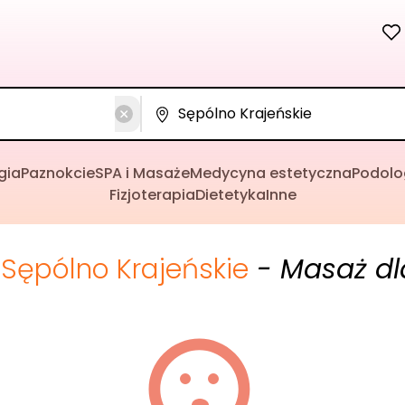
gia
Paznokcie
SPA i Masaże
Medycyna estetyczna
Podolo
Fizjoterapia
Dietetyka
Inne
Sępólno Krajeńskie
- Masaż dl