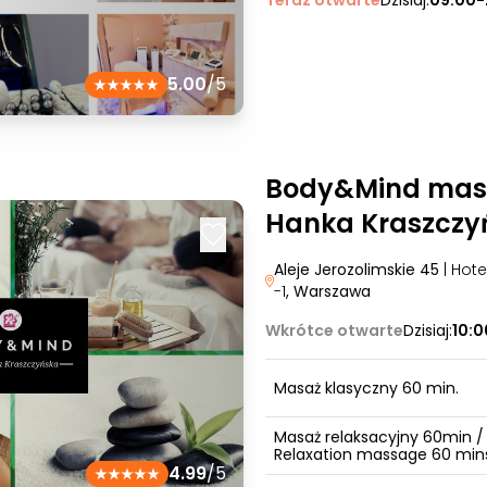
Teraz otwarte
Dzisiaj:
09:00-
5.00
/5
Body&Mind mas
Hanka Kraszczy
Aleje Jerozolimskie 45
| Hot
-1
, Warszawa
Wkrótce otwarte
Dzisiaj:
10:
Masaż klasyczny 60 min.
Masaż relaksacyjny 60min /
Relaxation massage 60 min
4.99
/5