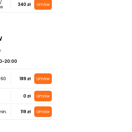
/
340 zł
Umów
ns
w
w
00-20:00
 60
189 zł
Umów
0 zł
Umów
in.
119 zł
Umów