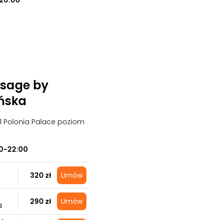
20:00
sage by
ńska
el Polonia Palace poziom
00-22:00
320 zł
Umów
290 zł
Umów
s