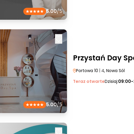
5.00
/5
Przystań Day Sp
Portowa 10
| 4
, Nowa Sól
Teraz otwarte
Dzisiaj:
09:00-
5.00
/5