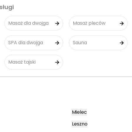
sługi
Masaż dla dwojga
Masaż pleców
SPA dla dwojga
Sauna
Masaż tajski
Mielec
Leszno