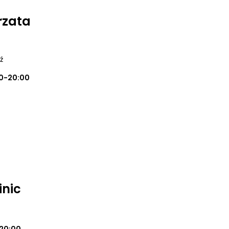
rzata
ź
00-20:00
inic