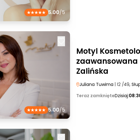
5.00
/5
Motyl Kosmetol
zaawansowana 
Zalińska
Juliana Tuwima
| 12 /49
, Słu
Teraz zamknięte
Dzisiaj:
08:3
5.00
/5