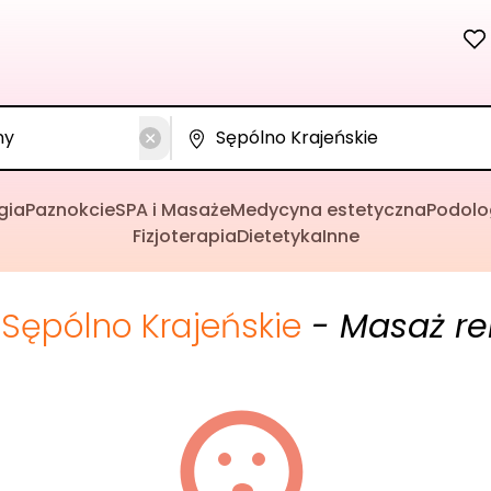
gia
Paznokcie
SPA i Masaże
Medycyna estetyczna
Podolo
Fizjoterapia
Dietetyka
Inne
Sępólno Krajeńskie
- Masaż re