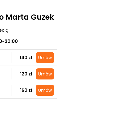
o Marta Guzek
ecią
0-20:00
140 zł
Umów
120 zł
Umów
160 zł
Umów