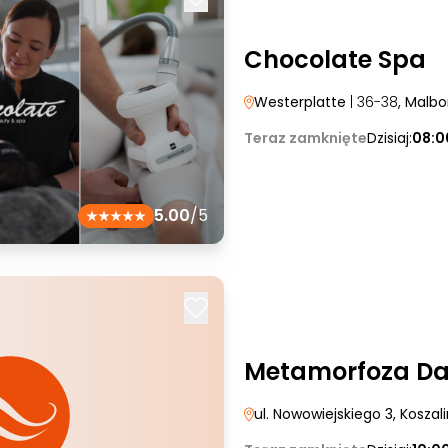
Chocolate Spa
Westerplatte
| 36-38
, Malbo
Teraz zamknięte
Dzisiaj:
08:0
5.00
/5
Metamorfoza Da
ul. Nowowiejskiego 3
, Koszal