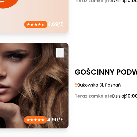
Teraz zamknięte
Dzisiaj:
10:0
4.69
/5
GOŚCINNY POD
Bukowska 31
, Poznań
Teraz zamknięte
Dzisiaj:
10:0
4.90
/5