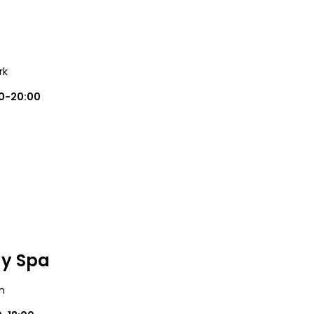
rk
0-20:00
y Spa
in