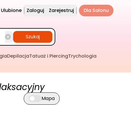
Ulubione
Zaloguj
Zarejestruj
Dla Salonu
Szukaj
gia
Depilacja
Tatuaż i Piercing
Trychologia
laksacyjny
Mapa
Przełącz widok mapy