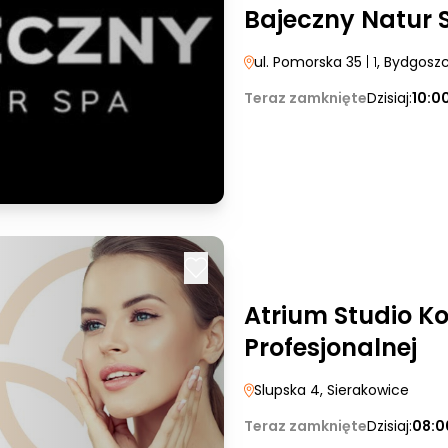
Bajeczny Natur 
ul. Pomorska 35
| 1
, Bydgosz
Teraz zamknięte
Dzisiaj:
10:0
Atrium Studio K
Profesjonalnej
Slupska 4
, Sierakowice
Teraz zamknięte
Dzisiaj:
08:0