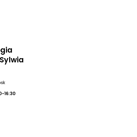
ogia
Sylwia
psk
0-16:30