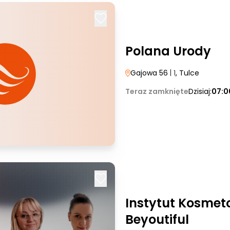
Polana Urody
Gajowa 56
| 1
, Tulce
Teraz zamknięte
Dzisiaj:
07:0
Instytut Kosmeto
Beyoutiful