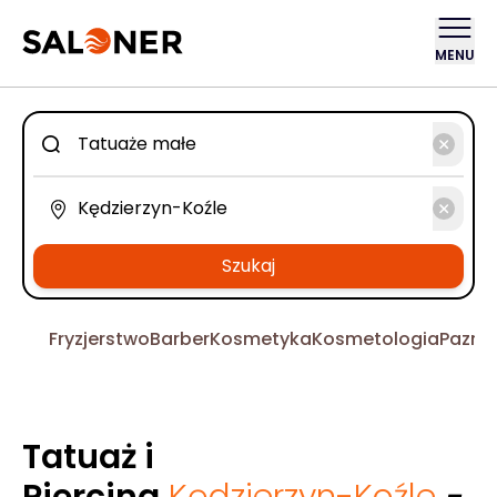
MENU
Szukaj
Fryzjerstwo
Barber
Kosmetyka
Kosmetologia
Pazno
Tatuaż i