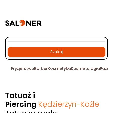
Szukaj
Fryzjerstwo
Barber
Kosmetyka
Kosmetologia
Pazno
Tatuaż i
Piercing
Kędzierzyn-Koźle
-