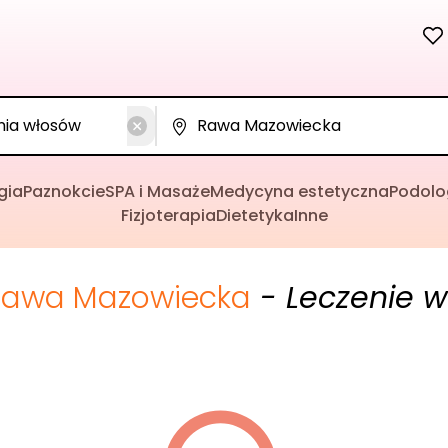
gia
Paznokcie
SPA i Masaże
Medycyna estetyczna
Podolo
Fizjoterapia
Dietetyka
Inne
Rawa Mazowiecka
- Leczenie 