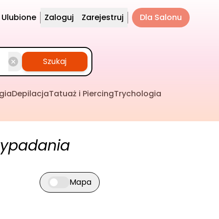
Ulubione
Zaloguj
Zarejestruj
Dla Salonu
Szukaj
gia
Depilacja
Tatuaż i Piercing
Trychologia
wypadania
Mapa
Przełącz widok mapy