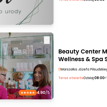
Beauty Center M
Wellness & Spa S
Marszałka Józefa Piłsudski
Teraz otwarte
Dzisiaj:
08:00-
4.90
/5