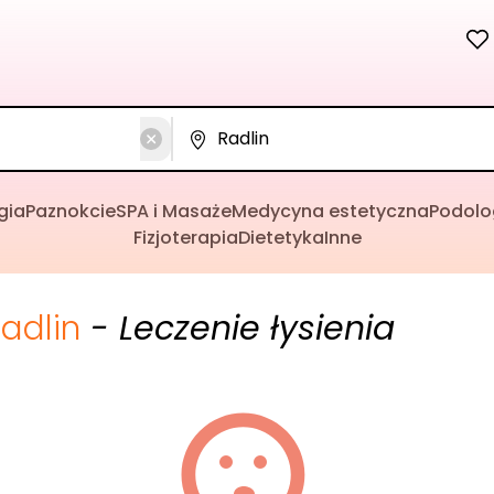
gia
Paznokcie
SPA i Masaże
Medycyna estetyczna
Podolo
Fizjoterapia
Dietetyka
Inne
adlin
- Leczenie łysienia