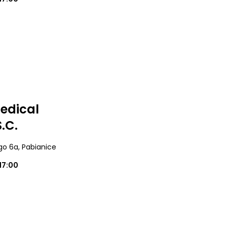
edical
.C.
ego 6a
, Pabianice
17:00