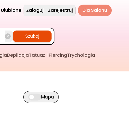
Ulubione
Zaloguj
Zarejestruj
Dla Salonu
Szukaj
gia
Depilacja
Tatuaż i Piercing
Trychologia
Mapa
Przełącz widok mapy