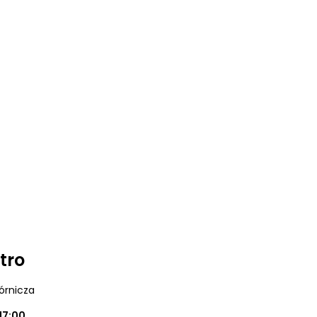
tro
órnicza
17:00