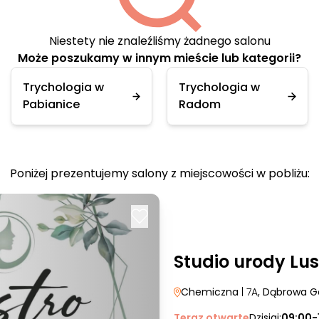
Niestety nie znaleźliśmy żadnego salonu
Może poszukamy w innym mieście lub kategorii?
Trychologia w
Trychologia w
Pabianice
Radom
Poniżej prezentujemy salony z miejscowości w pobliżu:
Studio urody Lus
Chemiczna
| 7A
, Dąbrowa G
Teraz otwarte
Dzisiaj:
09:00-