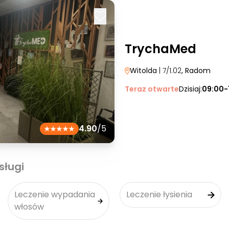
TrychaMed
Witolda
| 7/1.02
, Radom
Teraz otwarte
Dzisiaj:
09:00-
4.90
/5
sługi
Leczenie wypadania
Leczenie łysienia
włosów