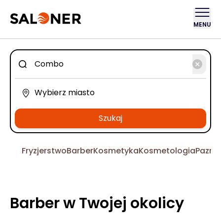
MENU
Szukaj
Fryzjerstwo
Barber
Kosmetyka
Kosmetologia
Pazno
Barber w Twojej okolicy