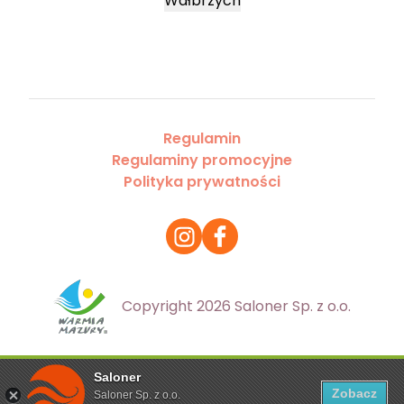
Wałbrzych
Regulamin
Regulaminy promocyjne
Polityka prywatności
Copyright 2026 Saloner Sp. z o.o.
Saloner
Ta strona korzysta z plików cookies. Aby dowiedzieć się
Zobacz
Saloner Sp. z o.o.