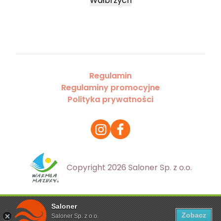
Wałbrzych
Regulamin
Regulaminy promocyjne
Polityka prywatności
Copyright 2026 Saloner Sp. z o.o.
Saloner
Ta strona korzysta z plików cookies. Aby dowiedzieć się
Zobacz
Saloner Sp. z o.o.