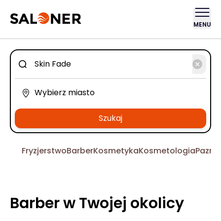
MENU
Szukaj
Fryzjerstwo
Barber
Kosmetyka
Kosmetologia
Pazno
Barber w Twojej okolicy