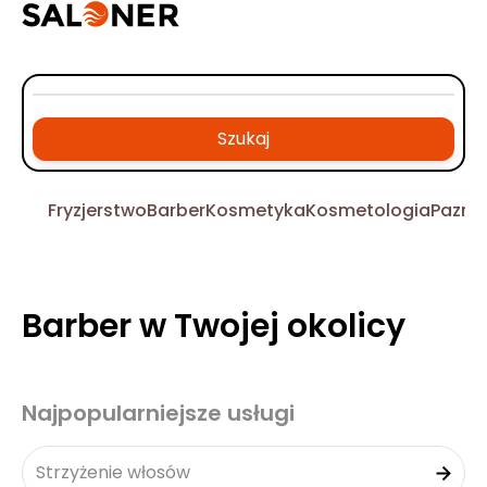
Szukaj
Fryzjerstwo
Barber
Kosmetyka
Kosmetologia
Pazno
Barber w Twojej okolicy
Najpopularniejsze usługi
Strzyżenie włosów