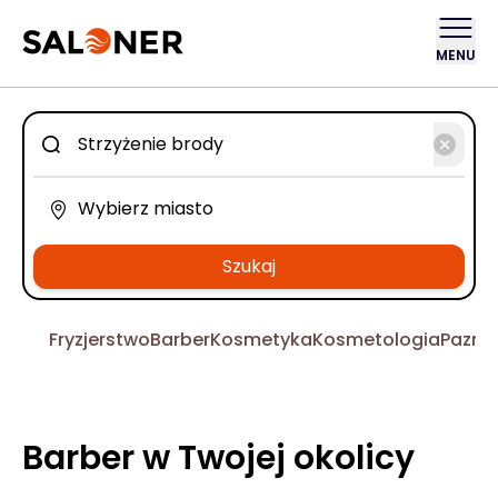
MENU
Szukaj
Fryzjerstwo
Barber
Kosmetyka
Kosmetologia
Pazno
Barber w Twojej okolicy