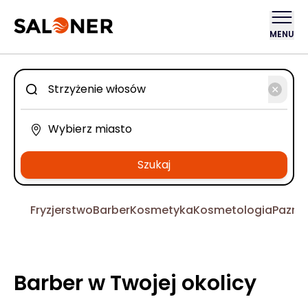
MENU
Szukaj
Fryzjerstwo
Barber
Kosmetyka
Kosmetologia
Pazno
Barber w Twojej okolicy