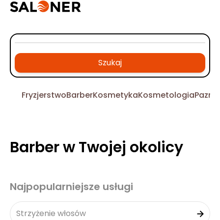
Szukaj
Fryzjerstwo
Barber
Kosmetyka
Kosmetologia
Pazno
Barber w Twojej okolicy
Najpopularniejsze usługi
Strzyżenie włosów