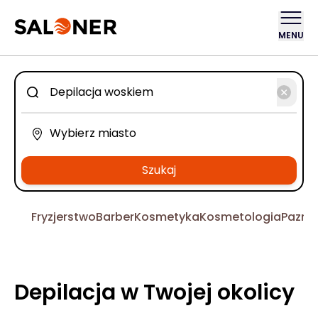
MENU
Szukaj
Fryzjerstwo
Barber
Kosmetyka
Kosmetologia
Pazno
Depilacja w Twojej okolicy