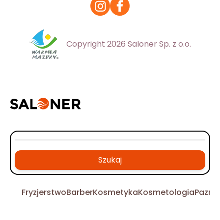
Copyright 2026 Saloner Sp. z o.o.
Szukaj
Fryzjerstwo
Barber
Kosmetyka
Kosmetologia
Pazno