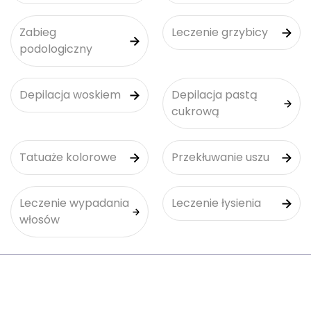
Zabieg
Leczenie grzybicy
podologiczny
Depilacja woskiem
Depilacja pastą
cukrową
Tatuaże kolorowe
Przekłuwanie uszu
Leczenie wypadania
Leczenie łysienia
włosów