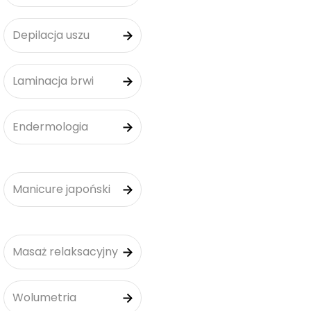
Depilacja uszu
Laminacja brwi
Endermologia
Manicure japoński
Masaż relaksacyjny
Wolumetria