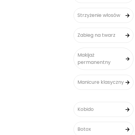
Strzyżenie włosów
Zabieg na twarz
Makijaż
permanentny
Manicure klasyczny
Kobido
Botox