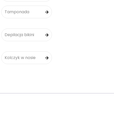
Tamponada
Depilacja bikini
Kolczyk w nosie