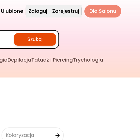
Ulubione
Zaloguj
Zarejestruj
Dla Salonu
Szukaj
gia
Depilacja
Tatuaż i Piercing
Trychologia
Koloryzacja