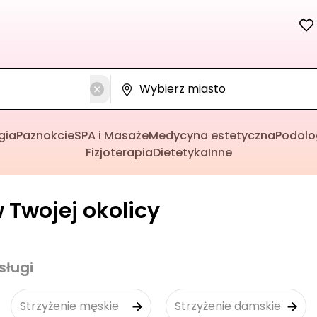
gia
Paznokcie
SPA i Masaże
Medycyna estetyczna
Podolo
Fizjoterapia
Dietetyka
Inne
w Twojej okolicy
sługi
Strzyżenie męskie
Strzyżenie damskie