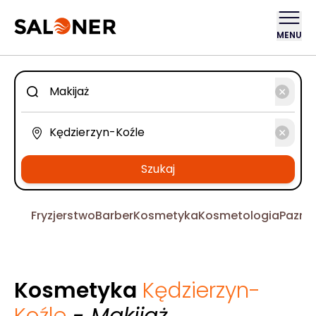
MENU
Szukaj
Fryzjerstwo
Barber
Kosmetyka
Kosmetologia
Pazno
Kosmetyka
Kędzierzyn-