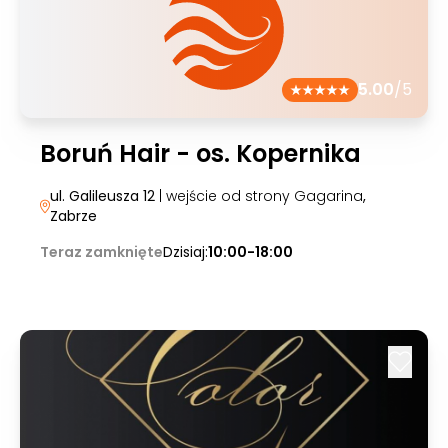
5.00
/5
Boruń Hair - os. Kopernika
ul. Galileusza 12
| wejście od strony Gagarina
,
Zabrze
Teraz zamknięte
Dzisiaj:
10:00-18:00