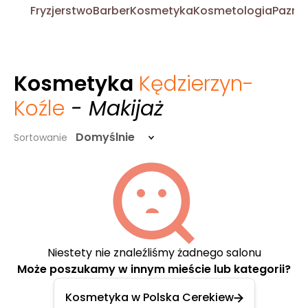
Fryzjerstwo
Barber
Kosmetyka
Kosmetologia
Pazno
Kosmetyka
Kędzierzyn-
Koźle
- Makijaż
Domyślnie
Sortowanie
Niestety nie znaleźliśmy żadnego salonu
Może poszukamy w innym mieście lub kategorii?
Kosmetyka w Polska Cerekiew