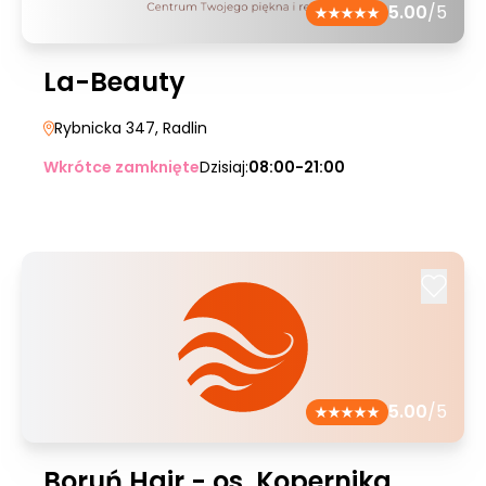
5.00
/5
La-Beauty
Rybnicka 347
, Radlin
Wkrótce zamknięte
Dzisiaj:
08:00-21:00
5.00
/5
Boruń Hair - os. Kopernika