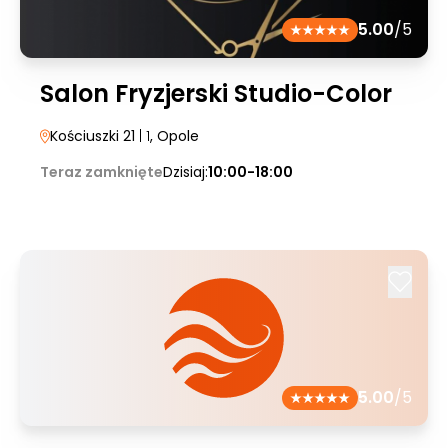
5.00
/5
Salon Fryzjerski Studio-Color
Kościuszki 21
| 1
, Opole
Teraz zamknięte
Dzisiaj:
10:00-18:00
5.00
/5