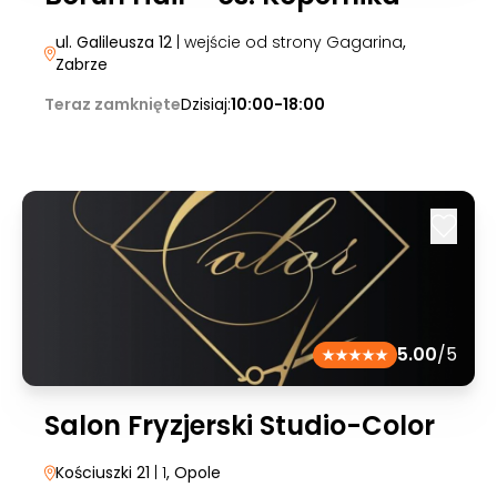
ul. Galileusza 12
| wejście od strony Gagarina
,
Zabrze
Teraz zamknięte
Dzisiaj:
10:00-18:00
5.00
/5
Salon Fryzjerski Studio-Color
Kościuszki 21
| 1
, Opole