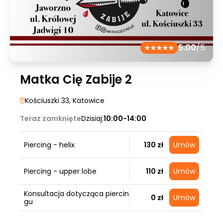
5.00
/5
Matka Cię Zabije 2
Kościuszki 33
, Katowice
Teraz zamknięte
Dzisiaj:
10:00-14:00
Piercing - helix
130 zł
Umów
Piercing - upper lobe
110 zł
Umów
Konsultacja dotycząca piercin
0 zł
Umów
gu