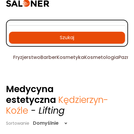
Szukaj
Fryzjerstwo
Barber
Kosmetyka
Kosmetologia
Pazno
Medycyna
estetyczna
Kędzierzyn-
Koźle
- Lifting
Domyślnie
Sortowanie