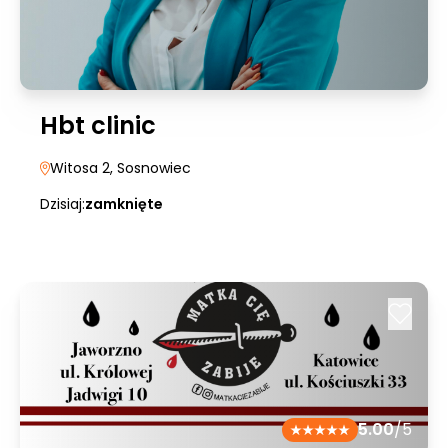
Hbt clinic
Witosa 2
, Sosnowiec
Dzisiaj:
zamknięte
5.00
/5