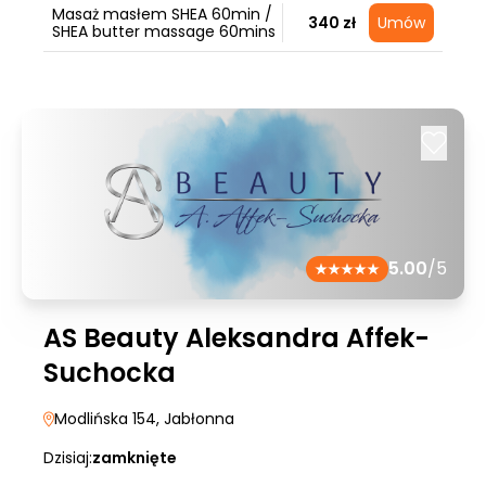
Masaż masłem SHEA 60min /
340 zł
Umów
SHEA butter massage 60mins
5.00
/5
AS Beauty Aleksandra Affek-
Suchocka
Modlińska 154
, Jabłonna
Dzisiaj:
zamknięte