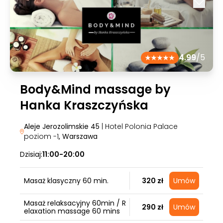
4.99
/5
Body&Mind massage by
Hanka Kraszczyńska
Aleje Jerozolimskie 45
| Hotel Polonia Palace
poziom -1
, Warszawa
Dzisiaj:
11:00-20:00
Masaż klasyczny 60 min.
320 zł
Umów
Masaż relaksacyjny 60min / R
290 zł
Umów
elaxation massage 60 mins