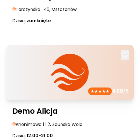
Tarczyńska
| 46
, Mszczonów
Dzisiaj:
zamknięte
4.90
/5
Demo Alicja
Anonimowa 1
| 2
, Zduńska Wola
Dzisiaj:
12:00-21:00