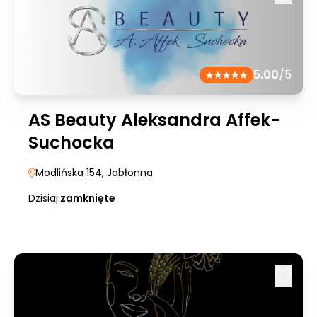
5.00
/5
AS Beauty Aleksandra Affek-
Suchocka
Modlińska 154
, Jabłonna
Dzisiaj:
zamknięte