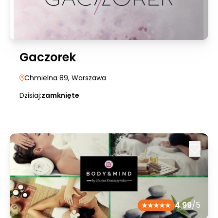
Gaczorek
Chmielna 89
, Warszawa
Dzisiaj:
zamknięte
4.99
/5