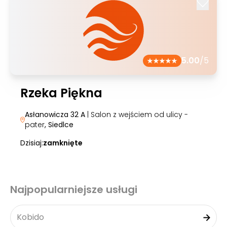
5.00
/5
Rzeka Piękna
Asłanowicza 32 A
| Salon z wejściem od ulicy -
pater
, Siedlce
Dzisiaj:
zamknięte
Najpopularniejsze usługi
Kobido