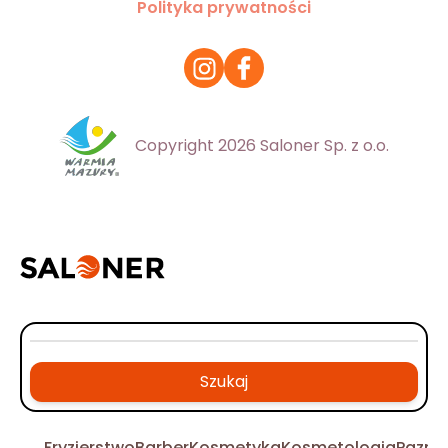
Polityka prywatności
Copyright 2026 Saloner Sp. z o.o.
Szukaj
Fryzjerstwo
Barber
Kosmetyka
Kosmetologia
Pazno