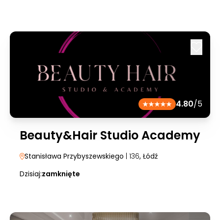
4.80
/5
Beauty&Hair Studio Academy
Stanisława Przybyszewskiego
| 136
, Łódź
Dzisiaj:
zamknięte