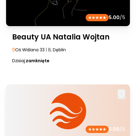
5.00
/5
Beauty UA Natalia Wojtan
Oś Wiślana 33
| 8
, Dęblin
Dzisiaj:
zamknięte
5.00
/5