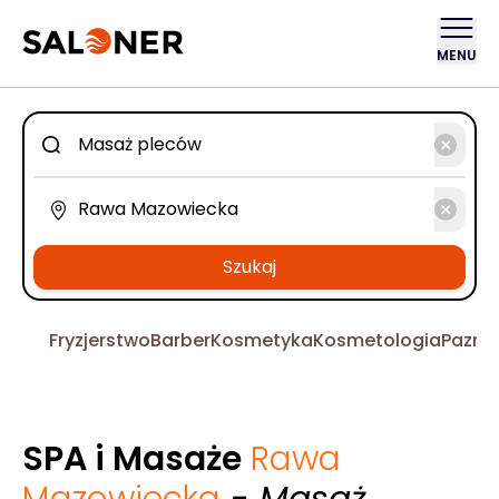
MENU
Szukaj
Fryzjerstwo
Barber
Kosmetyka
Kosmetologia
Pazno
SPA i Masaże
Rawa