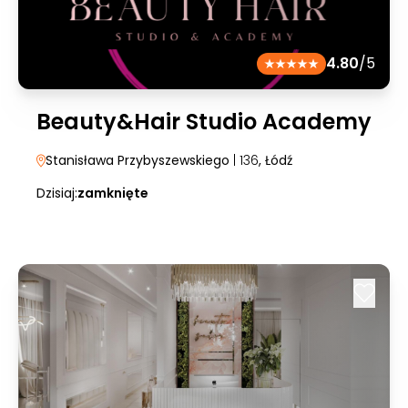
4.80
/5
Beauty&Hair Studio Academy
Stanisława Przybyszewskiego
| 136
, Łódź
Dzisiaj:
zamknięte