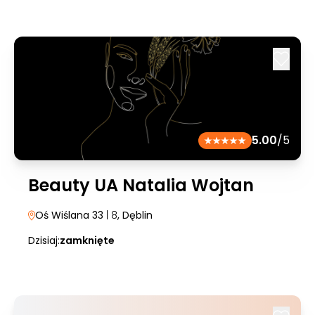
5.00
/5
Beauty UA Natalia Wojtan
Oś Wiślana 33
| 8
, Dęblin
Dzisiaj:
zamknięte