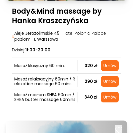
Body&Mind massage by
Hanka Kraszczyńska
Aleje Jerozolimskie 45
| Hotel Polonia Palace
poziom -1
, Warszawa
Dzisiaj:
11:00-20:00
Masaż klasyczny 60 min.
320 zł
Umów
Masaż relaksacyjny 60min / R
290 zł
Umów
elaxation massage 60 mins
Masaż masłem SHEA 60min /
340 zł
Umów
SHEA butter massage 60mins