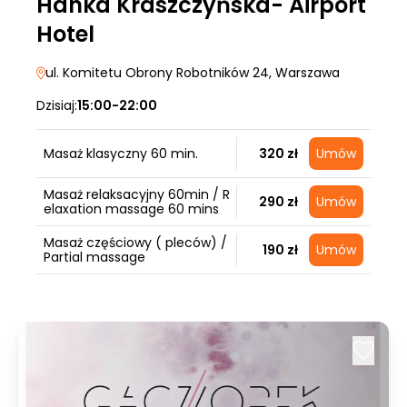
Hanka Kraszczyńska- Airport
Hotel
ul. Komitetu Obrony Robotników 24
, Warszawa
Dzisiaj:
15:00-22:00
Masaż klasyczny 60 min.
320 zł
Umów
Masaż relaksacyjny 60min / R
290 zł
Umów
elaxation massage 60 mins
Masaż częściowy ( pleców) /
190 zł
Umów
Partial massage