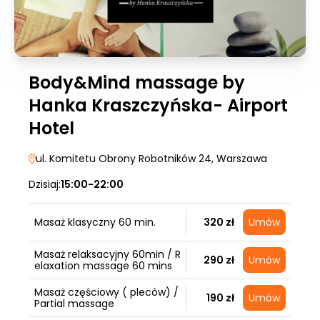
Body&Mind massage by
Hanka Kraszczyńska- Airport
Hotel
ul. Komitetu Obrony Robotników 24
, Warszawa
Dzisiaj:
15:00-22:00
Masaż klasyczny 60 min.
320 zł
Umów
Masaż relaksacyjny 60min / R
290 zł
Umów
elaxation massage 60 mins
Masaż częściowy ( pleców) /
190 zł
Umów
Partial massage