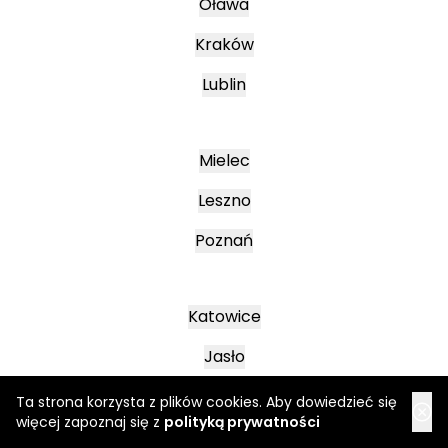
Oława
Kraków
Lublin
Mielec
Leszno
Poznań
Katowice
Jasło
Wałbrzych
Ta strona korzysta z plików cookies. Aby dowiedzieć się
więcej zapoznaj się z
polityką prywatności