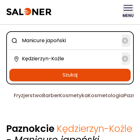
MENU
Szukaj
Fryzjerstwo
Barber
Kosmetyka
Kosmetologia
Pazno
Paznokcie
Kędzierzyn-Koźle