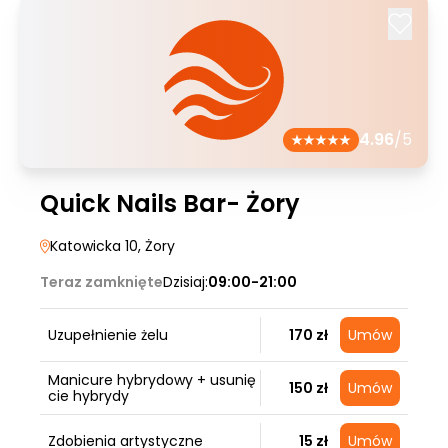
4.96
/5
Quick Nails Bar- Żory
Katowicka 10
, Żory
Teraz zamknięte
Dzisiaj:
09:00-21:00
Uzupełnienie żelu
170 zł
Umów
Manicure hybrydowy + usunię
150 zł
Umów
cie hybrydy
Zdobienia artystyczne
15 zł
Umów