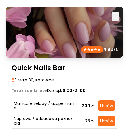
4.90
/5
Quick Nails Bar
3 Maja 30
, Katowice
Teraz zamknięte
Dzisiaj:
09:00-21:00
Manicure żelowy / uzupełniani
200 zł
Umów
e
Naprawa / odbudowa paznok
25 zł
Umów
cia