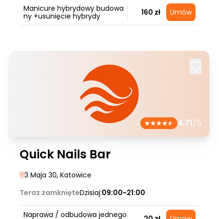
Manicure hybrydowy budowa
160 zł
Umów
ny +usunięcie hybrydy
4.71
/5
Quick Nails Bar
3 Maja 30
, Katowice
Teraz zamknięte
Dzisiaj:
09:00-21:00
Naprawa / odbudowa jednego
20 zł
Umów