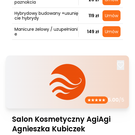
paznokcia
Hybrydowy budowany +usunię
119 zł
Umów
cie hybrydy
Manicure żelowy / uzupełniani
149 zł
Umów
e
5.00
/5
Salon Kosmetyczny AgiAgi
Agnieszka Kubiczek