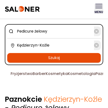
MENU
Szukaj
Fryzjerstwo
Barber
Kosmetyka
Kosmetologia
Pazno
Paznokcie
Kędzierzyn-Koźle