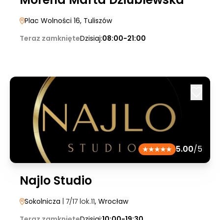
Plac Wolności 16
, Tuliszów
Teraz zamknięte
Dzisiaj:
08:00-21:00
5.00
/5
Najlo Studio
Sokolnicza
| 7/17 lok.11
, Wrocław
Teraz zamknięte
Dzisiaj:
10:00-19:30