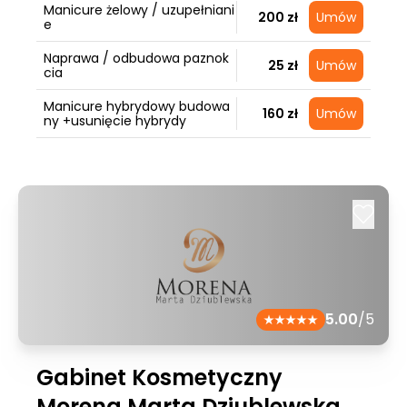
Manicure żelowy / uzupełniani
200 zł
Umów
e
Naprawa / odbudowa paznok
25 zł
Umów
cia
Manicure hybrydowy budowa
160 zł
Umów
ny +usunięcie hybrydy
5.00
/5
Gabinet Kosmetyczny
Morena Marta Dziublewska