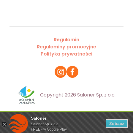
Regulamin
Regulaminy promocyjne
Polityka prywatności
Copyright 2026 Saloner Sp. z o.o.
Saloner
Ta strona korzysta z plików cookies. Aby dowiedzieć się
Zobacz
Saloner Sp. z o.o.
więcej zapoznaj się z
polityką prywatności
FREE - w Google Play