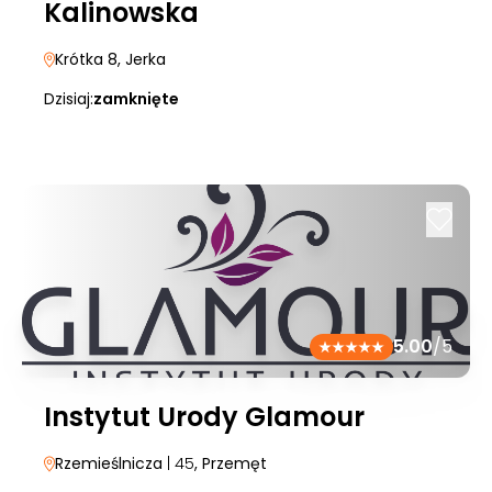
Kalinowska
Krótka 8
, Jerka
Dzisiaj:
zamknięte
5.00
/5
Instytut Urody Glamour
Rzemieślnicza
| 45
, Przemęt