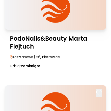
PodoNails&Beauty Marta
Flejtuch
Kasztanowa
| 56
, Piotrowice
Dzisiaj:
zamknięte