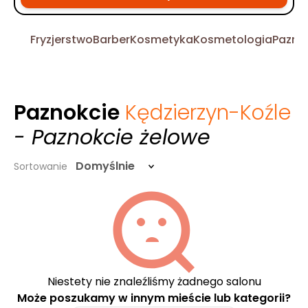
Fryzjerstwo
Barber
Kosmetyka
Kosmetologia
Pazno
Paznokcie
Kędzierzyn-Koźle
- Paznokcie żelowe
Domyślnie
Sortowanie
Niestety nie znaleźliśmy żadnego salonu
Może poszukamy w innym mieście lub kategorii?