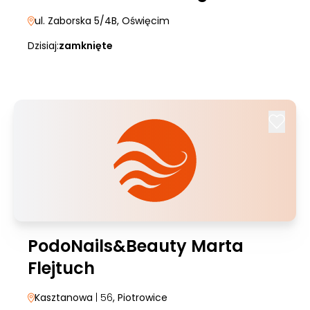
ul. Zaborska 5/4B
, Oświęcim
Dzisiaj:
zamknięte
PodoNails&Beauty Marta
Flejtuch
Kasztanowa
| 56
, Piotrowice