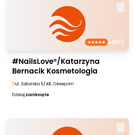
5.00
/5
#NailsLove®/Katarzyna
Bernacik Kosmetologia
ul. Zaborska 5/4B
, Oświęcim
Dzisiaj:
zamknięte