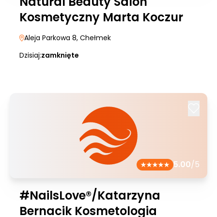
Natural Beauty Salon
Kosmetyczny Marta Koczur
Aleja Parkowa 8
, Chełmek
Dzisiaj:
zamknięte
5.00
/5
#NailsLove®/Katarzyna
Bernacik Kosmetologia