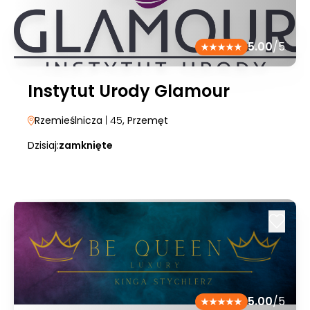
5.00
/5
Instytut Urody Glamour
Rzemieślnicza
| 45
, Przemęt
Dzisiaj:
zamknięte
5.00
/5