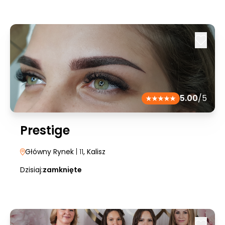
5.00
/5
Prestige
Główny Rynek
| 11
, Kalisz
Dzisiaj:
zamknięte