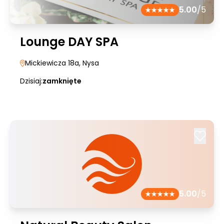
5.00
/5
Lounge DAY SPA
Mickiewicza 18a
, Nysa
Dzisiaj:
zamknięte
5.00
/5