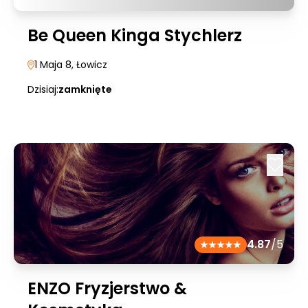
Be Queen Kinga Stychlerz
1 Maja 8
, Łowicz
Dzisiaj:
zamknięte
4.87
/5
ENZO Fryzjerstwo &