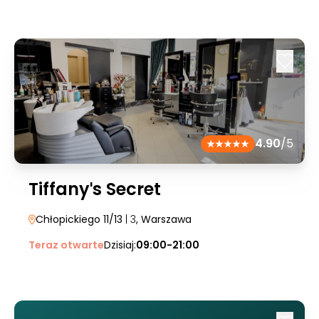
4.90
/5
Tiffanyˈs Secret
Chłopickiego 11/13
| 3
, Warszawa
Teraz otwarte
Dzisiaj:
09:00-21:00