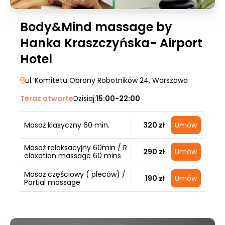
Body&Mind massage by
Hanka Kraszczyńska- Airport
Hotel
ul. Komitetu Obrony Robotników 24
, Warszawa
Teraz otwarte
Dzisiaj:
15:00-22:00
Masaż klasyczny 60 min.
320 zł
Umów
Masaż relaksacyjny 60min / R
290 zł
Umów
elaxation massage 60 mins
Masaż częściowy ( pleców) /
190 zł
Umów
Partial massage