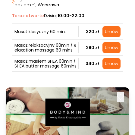
poziom -1
, Warszawa
Teraz otwarte
Dzisiaj:
10:00-22:00
Masaż klasyczny 60 min.
320 zł
Umów
Masaż relaksacyjny 60min / R
290 zł
Umów
elaxation massage 60 mins
Masaż masłem SHEA 60min /
340 zł
Umów
SHEA butter massage 60mins