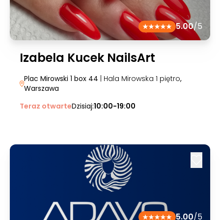
5.00
/5
Izabela Kucek NailsArt
Plac Mirowski 1 box 44
| Hala Mirowska 1 piętro
,
Warszawa
Teraz otwarte
Dzisiaj:
10:00-19:00
5.00
/5