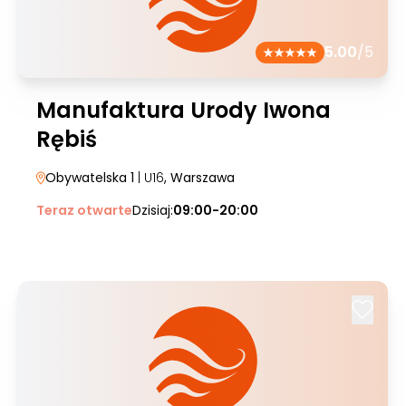
5.00
/5
Manufaktura Urody Iwona
Rębiś
Obywatelska 1
| U16
, Warszawa
Teraz otwarte
Dzisiaj:
09:00-20:00