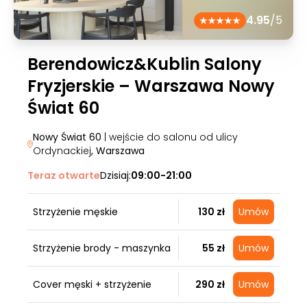
4.95
/5
Berendowicz&Kublin Salony
Fryzjerskie – Warszawa Nowy
Świat 60
Nowy Świat 60
| wejście do salonu od ulicy
Ordynackiej
, Warszawa
Teraz otwarte
Dzisiaj:
09:00-21:00
Strzyżenie męskie
130 zł
Umów
Strzyżenie brody - maszynka
55 zł
Umów
Cover męski + strzyżenie
290 zł
Umów