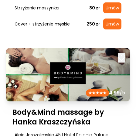
Strzyżenie maszynką
80 zł
Umów
Cover + strzyżenie męskie
250 zł
Umów
4.99
/5
Body&Mind massage by
Hanka Kraszczyńska
Aleje Jerozolimskie 45
| Hotel Polonia Palace