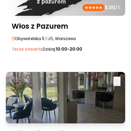
5.00
/5
Włos z Pazurem
Obywatelska 5
| U6
, Warszawa
Teraz otwarte
Dzisiaj:
10:00-20:00