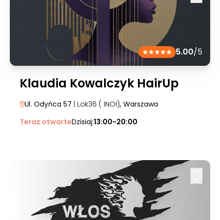
5.00
/5
Klaudia Kowalczyk HairUp
Ul. Odyńca 57
| Lok36 ( INOI)
, Warszawa
Teraz otwarte
Dzisiaj:
13:00-20:00